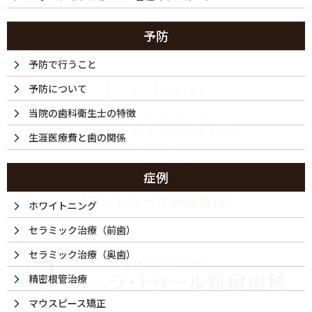
予防
予防で行うこと
La Tour
予防について
当院の歯科衛生士の特徴
Dental Office
生涯医療費と歯の関係
症例
西新宿・都庁前の歯医者
『ラ・トゥール新宿歯科』
ホワイトニング
セラミック治療（前歯）
セラミック治療（奥歯）
精密根管治療
マウスピース矯正