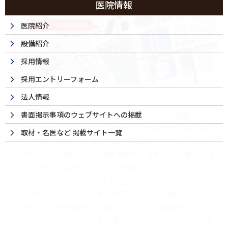
医院情報
医院紹介
設備紹介
採用情報
採用エントリーフォーム
法人情報
西新宿・都庁前エリアにある『ラ・トゥール新宿歯科』
書面掲示事項のウェブサイトへの掲載
は、都営大江戸線｢都庁前駅｣徒歩5分、都営大江戸線｢西新
取材・名医など 掲載サイト一覧
宿五丁目駅｣徒歩5分、丸の内線｢西新宿駅｣徒歩8分、各線
｢中野坂上駅｣徒歩13分、各線｢新宿駅｣徒歩13分、京王バス
｢十二社池の下｣徒歩1分という立地にあります。セントラル
パークタワー「ラ･トゥール新宿」1階にあるのでとても分
かりやすい場所といえます。水曜日は、お仕事帰りの方で
も通えるよう夜20時まで診療しています。個室カウンセリ
ングルームもご用意しており安心してカウンセリングを受