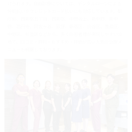
けられます。自由診療については、デンタルローンによる
分割払いやクレジットカード払いにも対応しています。都
庁前、西新宿五丁目、西新宿、中野坂上、新中野、東中
野、高円寺、阿佐ヶ谷、荻窪、新宿区、渋谷区、豊島区、
中野区、杉並区などから、多くの患者様が来院しやすい立
地で、口コミ・評判・おすすめ・評価が高い人気の治療メ
ニューも網羅しております。