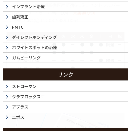
〒160-0023 東京都新宿区西新宿6-15-1 セントラルパー
インプラント治療
クタワー ラ･トゥール新宿104
※裏通り側
歯列矯正
ご予約・お問合せ：
03-5989-0064
PMTC
診療時間
月
火
水
木
金
土
日
祝
ダイレクトボンディング
9:30-13:00
●
●
ー
●
●
●
隔週
ー
ホワイトスポットの治療
14:00-18:30
●
●
ー
●
●
ー
ー
ー
ガムピーリング
14:00-17:30
ー
ー
ー
ー
ー
●
隔週
ー
11:00-15:00
●
ー
ー
リンク
16:00-20:00
●
ー
ー
ストローマン
祝日は休診日です
クラプロックス
アプラス
エポス