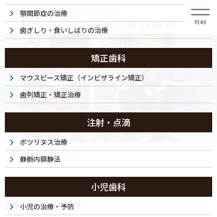
コ
ナ
顎関節症の治療
ン
ビ
テ
ゲ
歯ぎしり・食いしばりの治療
ン
ー
ツ
シ
に
ョ
矯正歯科
移
ン
動
に
マウスピース矯正（インビザライン矯正）
メディア
移
歯列矯正・矯正治療
動
注射・点滴
ボツリヌス治療
HOME
メディア
64-Z14_0939
静脈内鎮静法
2025/12/24
小児歯科
64-Z14_0939
小児の治療・予防