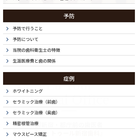
予防
予防で行うこと
予防について
当院の歯科衛生士の特徴
生涯医療費と歯の関係
症例
La Tour
ホワイトニング
Dental Office
セラミック治療（前歯）
セラミック治療（奥歯）
精密根管治療
西新宿・都庁前の歯医者
『ラ・トゥール新宿歯科』
マウスピース矯正