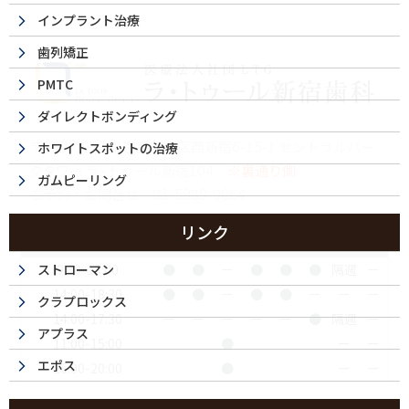
インプラント治療
歯列矯正
PMTC
ダイレクトボンディング
〒160-0023 東京都新宿区西新宿6-15-1 セントラルパー
ホワイトスポットの治療
クタワー ラ･トゥール新宿104
※裏通り側
ガムピーリング
ご予約・お問合せ：
03-5989-0064
リンク
診療時間
月
火
水
木
金
土
日
祝
9:30-13:00
●
●
ー
●
●
●
隔週
ー
ストローマン
14:00-18:30
●
●
ー
●
●
ー
ー
ー
クラプロックス
14:00-17:30
ー
ー
ー
ー
ー
●
隔週
ー
アプラス
11:00-15:00
●
ー
ー
エポス
16:00-20:00
●
ー
ー