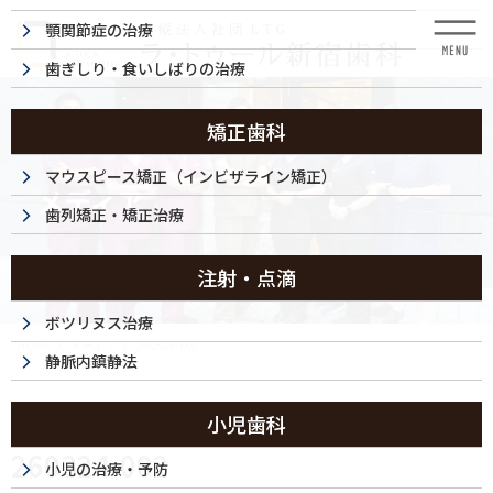
コ
ナ
顎関節症の治療
ン
ビ
テ
ゲ
歯ぎしり・食いしばりの治療
ン
ー
ツ
シ
に
ョ
矯正歯科
移
ン
動
に
マウスピース矯正（インビザライン矯正）
メディア
移
歯列矯正・矯正治療
動
注射・点滴
ボツリヌス治療
HOME
メディア
260324-002
静脈内鎮静法
2026/03/24
小児歯科
260324-002
小児の治療・予防