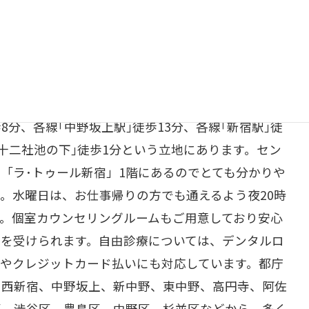
リアにある『ラ・トゥール新宿歯科』は、都営大江戸
5分、都営大江戸線｢西新宿五丁目駅｣徒歩5分、丸の
8分、各線｢中野坂上駅｣徒歩13分、各線｢新宿駅｣徒
｢十二社池の下｣徒歩1分という立地にあります。セン
「ラ･トゥール新宿」1階にあるのでとても分かりや
。水曜日は、お仕事帰りの方でも通えるよう夜20時
す。個室カウンセリングルームもご用意しており安心
グを受けられます。自由診療については、デンタルロ
いやクレジットカード払いにも対応しています。都庁
、西新宿、中野坂上、新中野、東中野、高円寺、阿佐
区、渋谷区、豊島区、中野区、杉並区などから、多く