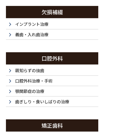
コ
ナ
ン
ビ
欠損補綴
テ
ゲ
ン
ー
インプラント治療
西新宿・西新宿五丁目・都庁前で歯医者は『ラ・トゥール新宿歯科』まで
ツ
シ
義歯・入れ歯治療
に
ョ
移
ン
ホーム
初めてご利用の方
ドクター紹介
当
動
に
HOME
FIRST
DOCTOR
F
口腔外科
移
動
親知らずの抜歯
口腔外科治療・手術
顎関節症の治療
歯ぎしり・食いしばりの治療
矯正歯科