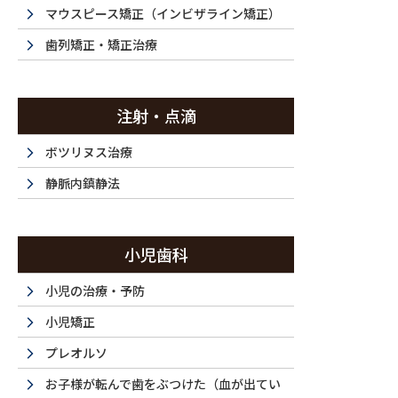
メディア
マウスピース矯正（インビザライン矯正）
歯列矯正・矯正治療
注射・点滴
HOME
メディア
260227-002
ボツリヌス治療
2026/02/27
静脈内鎮静法
260227-002
小児歯科
小児の治療・予防
小児矯正
プレオルソ
お子様が転んで歯をぶつけた（血が出てい