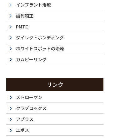
インプラント治療
歯列矯正
PMTC
〒160-0023 東京都新宿区西新宿6-15-1 セントラ
ダイレクトボンディング
ー ラ･トゥール新宿104
※裏通り側
ご予約・お問合せ：
03-5989-0064
ホワイトスポットの治療
ガムピーリング
診療時間
月
火
水
木
金
9:30-13:00
●
●
ー
●
●
リンク
14:00-18:30
●
●
ー
●
●
14:00-17:30
ー
ー
ー
ー
ー
ストローマン
11:00-15:00
●
クラプロックス
16:00-20:00
●
アプラス
エポス
祝日は休診日です