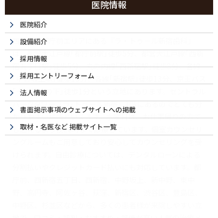
医院情報
医院紹介
西新宿・都庁前エリアにある『ラ・トゥール新宿歯科』
設備紹介
は、都営大江戸線｢都庁前駅｣徒歩5分、都営大江戸線｢西新
採用情報
宿五丁目駅｣徒歩5分、丸の内線｢西新宿駅｣徒歩8分、各線
採用エントリーフォーム
｢中野坂上駅｣徒歩13分、各線｢新宿駅｣徒歩13分、京王バス
｢十二社池の下｣徒歩1分という立地にあります。セントラル
法人情報
パークタワー「ラ･トゥール新宿」1階にあるのでとても分
書面掲示事項のウェブサイトへの掲載
かりやすい場所といえます。水曜日は、お仕事帰りの方で
取材・名医など 掲載サイト一覧
も通えるよう夜20時まで診療しています。個室カウンセリ
ングルームもご用意しており安心してカウンセリングを受
けられます。自由診療については、デンタルローンによる
分割払いやクレジットカード払いにも対応しています。都
庁前、西新宿五丁目、西新宿、中野坂上、新中野、東中
野、高円寺、阿佐ヶ谷、荻窪、新宿区、渋谷区、豊島区、
中野区、杉並区などから、多くの患者様が来院しやすい立
地で、口コミ・評判・おすすめ・評価が高い人気の治療メ