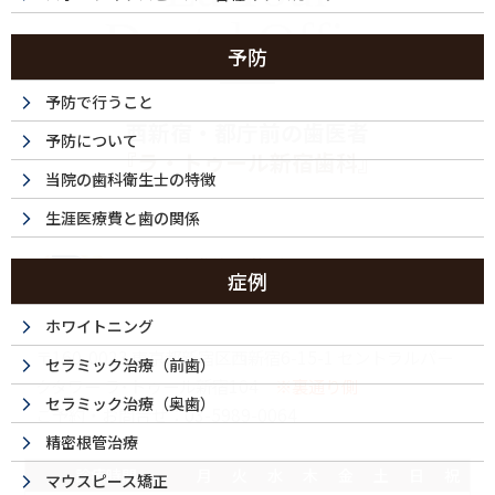
Dental Office
予防
予防で行うこと
西新宿・都庁前の歯医者
予防について
『ラ・トゥール新宿歯科』
当院の歯科衛生士の特徴
生涯医療費と歯の関係
症例
ホワイトニング
〒160-0023 東京都新宿区西新宿6-15-1 セントラルパー
セラミック治療（前歯）
クタワー ラ･トゥール新宿104
※裏通り側
セラミック治療（奥歯）
ご予約・お問合せ：
03-5989-0064
精密根管治療
診療時間
月
火
水
木
金
土
日
祝
マウスピース矯正