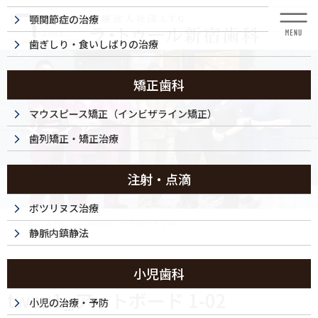
コ
ナ
顎関節症の治療
ン
ビ
テ
ゲ
歯ぎしり・食いしばりの治療
ン
ー
ツ
シ
に
ョ
矯正歯科
移
ン
動
に
マウスピース矯正（インビザライン矯正）
メディア
移
歯列矯正・矯正治療
動
注射・点滴
ボツリヌス治療
HOME
メディア
twon1_アートボード 1-02
静脈内鎮静法
2025/04/18
小児歯科
twon1_アートボード 1-02
小児の治療・予防