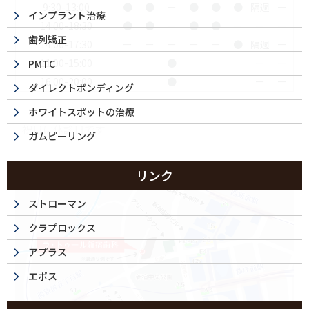
9:30-13:00
●
●
ー
●
●
●
隔週
ー
インプラント治療
14:00-18:30
●
●
ー
●
●
ー
ー
ー
歯列矯正
14:00-17:30
ー
ー
ー
ー
ー
●
隔週
ー
11:00-15:00
●
ー
ー
PMTC
16:00-20:00
●
ー
ー
ダイレクトボンディング
ホワイトスポットの治療
祝日は休診日です
ガムピーリング
リンク
ストローマン
クラプロックス
アプラス
エポス