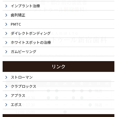
西新宿・都庁前の歯医者
インプラント治療
『ラ・トゥール新宿歯科』
歯列矯正
PMTC
ダイレクトボンディング
ホワイトスポットの治療
ガムピーリング
〒160-0023 東京都新宿区西新宿6-15-1 セントラルパー
クタワー ラ･トゥール新宿104
※裏通り側
リンク
ご予約・お問合せ：
03-5989-0064
ストローマン
診療時間
月
火
水
木
金
土
日
祝
クラプロックス
9:30-13:00
●
●
ー
●
●
●
隔週
ー
アプラス
14:00-18:30
●
●
ー
●
●
ー
ー
ー
エポス
14:00-17:30
ー
ー
ー
ー
ー
●
隔週
ー
11:00-15:00
●
ー
ー