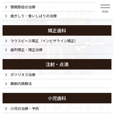
コ
ナ
顎関節症の治療
ン
ビ
テ
ゲ
歯ぎしり・食いしばりの治療
ン
ー
ツ
シ
に
ョ
矯正歯科
移
ン
動
に
マウスピース矯正（インビザライン矯正）
メディア
移
歯列矯正・矯正治療
動
注射・点滴
ボツリヌス治療
HOME
メディア
topmv2-new3 – SP_アートボード 1
静脈内鎮静法
2022/10/21
小児歯科
topmv2-new3 – SP_アートボード 1
小児の治療・予防