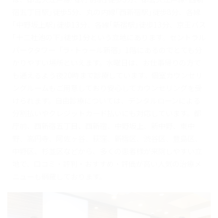
宿五丁目駅｣徒歩5分、丸の内線｢西新宿駅｣徒歩8分、各線
｢中野坂上駅｣徒歩13分、各線｢新宿駅｣徒歩13分、京王バス
｢十二社池の下｣徒歩1分という立地にあります。セントラル
パークタワー「ラ･トゥール新宿」1階にあるのでとても分
かりやすい場所といえます。水曜日は、お仕事帰りの方で
も通えるよう夜20時まで診療しています。個室カウンセリ
ングルームもご用意しており安心してカウンセリングを受
けられます。自由診療については、デンタルローンによる
分割払いやクレジットカード払いにも対応しています。都
庁前、西新宿五丁目、西新宿、中野坂上、新中野、東中
野、高円寺、阿佐ヶ谷、荻窪、新宿区、渋谷区、豊島区、
中野区、杉並区などから、多くの患者様が来院しやすい立
地で、口コミ・評判・おすすめ・評価が高い人気の治療メ
ニューも網羅しております。