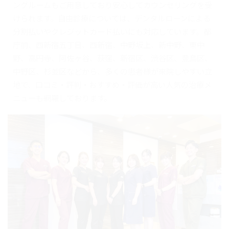
ングルームもご用意しており安心してカウンセリングを受
けられます。自由診療については、デンタルローンによる
分割払いやクレジットカード払いにも対応しています。都
庁前、西新宿五丁目、西新宿、中野坂上、新中野、東中
野、高円寺、阿佐ヶ谷、荻窪、新宿区、渋谷区、豊島区、
中野区、杉並区などから、多くの患者様が来院しやすい立
地で、口コミ・評判・おすすめ・評価が高い人気の治療メ
ニューも網羅しております。