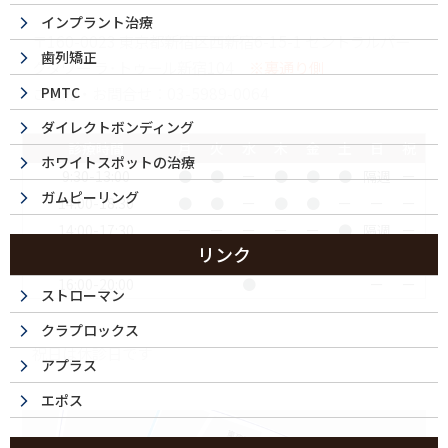
インプラント治療
〒160-0023 東京都新宿区西新宿6-15-1 セントラルパー
歯列矯正
クタワー ラ･トゥール新宿104
※裏通り側
ご予約・お問合せ：
03-5989-0064
PMTC
ダイレクトボンディング
診療時間
月
火
水
木
金
土
日
祝
ホワイトスポットの治療
9:30-13:00
●
●
ー
●
●
●
隔週
ー
ガムピーリング
14:00-18:30
●
●
ー
●
●
ー
ー
ー
14:00-17:30
ー
ー
ー
ー
ー
●
隔週
ー
リンク
11:00-15:00
●
ー
ー
16:00-20:00
●
ー
ー
ストローマン
クラプロックス
祝日は休診日です
アプラス
エポス