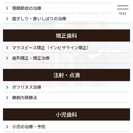
コ
ナ
顎関節症の治療
ン
ビ
テ
ゲ
歯ぎしり・食いしばりの治療
ン
ー
ツ
シ
に
ョ
矯正歯科
移
ン
動
に
マウスピース矯正（インビザライン矯正）
メディア
移
歯列矯正・矯正治療
動
注射・点滴
ボツリヌス治療
HOME
メディア
ltsdoinst (1)
静脈内鎮静法
2023/09/18
小児歯科
ltsdoinst (1)
小児の治療・予防