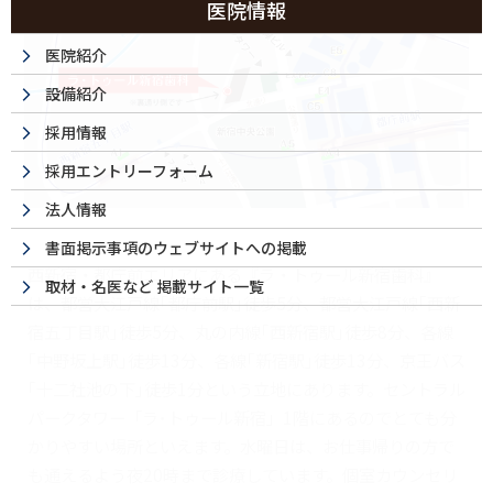
医院情報
医院紹介
設備紹介
採用情報
採用エントリーフォーム
法人情報
書面掲示事項のウェブサイトへの掲載
西新宿・都庁前エリアにある『ラ・トゥール新宿歯科』
取材・名医など 掲載サイト一覧
は、都営大江戸線｢都庁前駅｣徒歩5分、都営大江戸線｢西新
宿五丁目駅｣徒歩5分、丸の内線｢西新宿駅｣徒歩8分、各線
｢中野坂上駅｣徒歩13分、各線｢新宿駅｣徒歩13分、京王バス
｢十二社池の下｣徒歩1分という立地にあります。セントラル
パークタワー「ラ･トゥール新宿」1階にあるのでとても分
かりやすい場所といえます。水曜日は、お仕事帰りの方で
も通えるよう夜20時まで診療しています。個室カウンセリ