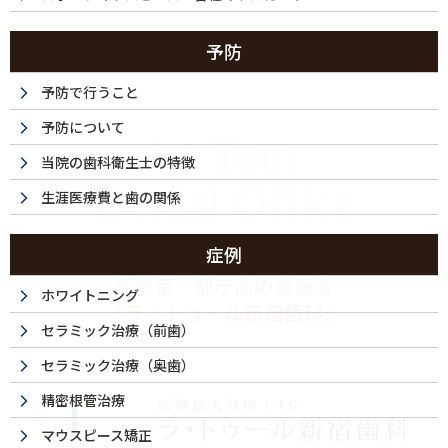
予防
予防で行うこと
予防について
La Tour
当院の歯科衛生士の特徴
Dental Office
生涯医療費と歯の関係
症例
西新宿・都庁前の歯医者
ホワイトニング
『ラ・トゥール新宿歯科』
セラミック治療（前歯）
セラミック治療（奥歯）
精密根管治療
マウスピース矯正