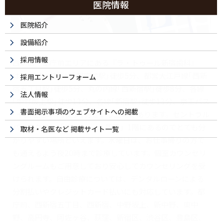
医院情報
医院紹介
設備紹介
採用情報
西新宿・都庁前エリアにある『ラ・トゥール新宿歯科』
は、都営大江戸線｢都庁前駅｣徒歩5分、都営大江戸線｢西新
採用エントリーフォーム
宿五丁目駅｣徒歩5分、丸の内線｢西新宿駅｣徒歩8分、各線
法人情報
｢中野坂上駅｣徒歩13分、各線｢新宿駅｣徒歩13分、京王バス
書面掲示事項のウェブサイトへの掲載
｢十二社池の下｣徒歩1分という立地にあります。セントラル
パークタワー「ラ･トゥール新宿」1階にあるのでとても分
取材・名医など 掲載サイト一覧
かりやすい場所といえます。水曜日は、お仕事帰りの方で
も通えるよう夜20時まで診療しています。個室カウンセリ
ングルームもご用意しており安心してカウンセリングを受
けられます。自由診療については、デンタルローンによる
分割払いやクレジットカード払いにも対応しています。都
庁前、西新宿五丁目、西新宿、中野坂上、新中野、東中
野、高円寺、阿佐ヶ谷、荻窪、新宿区、渋谷区、豊島区、