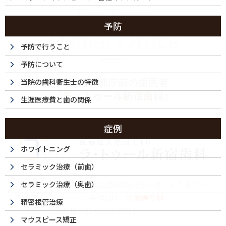
La Tour
予防
Dental Office
予防で行うこと
予防について
西新宿・都庁前の歯医者
当院の歯科衛生士の特徴
『ラ・トゥール新宿歯科』
生涯医療費と歯の関係
症例
ホワイトニング
セラミック治療（前歯）
〒160-0023 東京都新宿区西新宿6-15-1 セントラルパー
セラミック治療（奥歯）
クタワー ラ･トゥール新宿104
※裏通り側
精密根管治療
ご予約・お問合せ：
03-5989-0064
マウスピース矯正