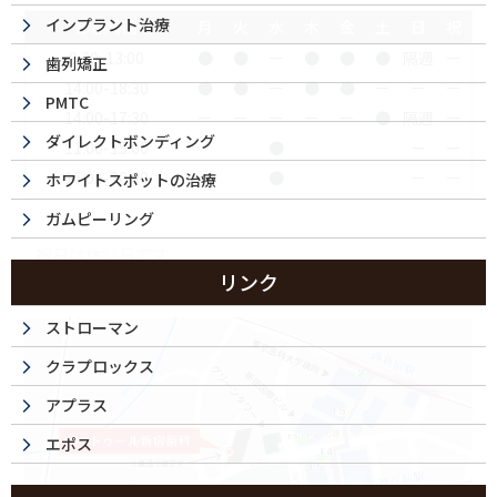
インプラント治療
診療時間
月
火
水
木
金
土
日
祝
9:30-13:00
●
●
ー
●
●
●
隔週
ー
歯列矯正
14:00-18:30
●
●
ー
●
●
ー
ー
ー
PMTC
14:00-17:30
ー
ー
ー
ー
ー
●
隔週
ー
ダイレクトボンディング
11:00-15:00
●
ー
ー
16:00-20:00
●
ー
ー
ホワイトスポットの治療
ガムピーリング
祝日は休診日です
リンク
ストローマン
クラプロックス
アプラス
エポス