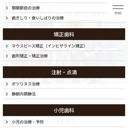
コ
ナ
顎関節症の治療
ン
ビ
テ
ゲ
歯ぎしり・食いしばりの治療
ン
ー
ツ
シ
に
ョ
矯正歯科
移
ン
動
に
マウスピース矯正（インビザライン矯正）
メディア
移
歯列矯正・矯正治療
動
注射・点滴
ボツリヌス治療
HOME
メディア
ent-bana4 – L_03-02
静脈内鎮静法
2024/01/22
小児歯科
ent-bana4 – L_03-02
小児の治療・予防