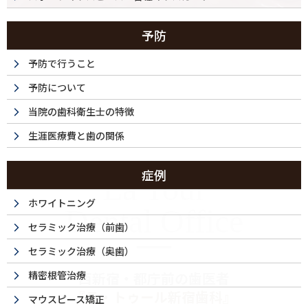
予防
予防で行うこと
予防について
当院の歯科衛生士の特徴
生涯医療費と歯の関係
症例
La Tour
ホワイトニング
Dental Office
セラミック治療（前歯）
セラミック治療（奥歯）
精密根管治療
西新宿・都庁前の歯医者
『ラ・トゥール新宿歯科』
マウスピース矯正