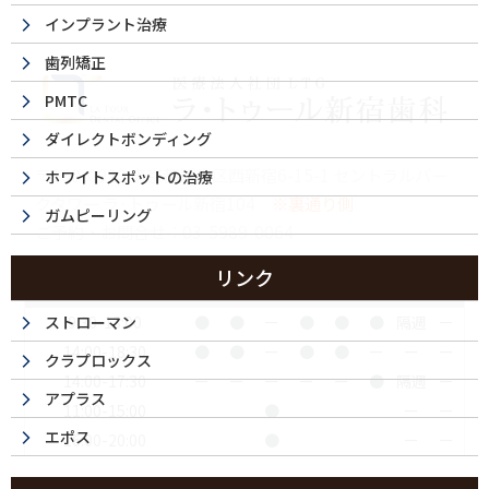
インプラント治療
歯列矯正
PMTC
ダイレクトボンディング
〒160-0023 東京都新宿区西新宿6-15-1 セントラルパー
ホワイトスポットの治療
クタワー ラ･トゥール新宿104
※裏通り側
ガムピーリング
ご予約・お問合せ：
03-5989-0064
リンク
診療時間
月
火
水
木
金
土
日
祝
9:30-13:00
●
●
ー
●
●
●
隔週
ー
ストローマン
14:00-18:30
●
●
ー
●
●
ー
ー
ー
クラプロックス
14:00-17:30
ー
ー
ー
ー
ー
●
隔週
ー
アプラス
11:00-15:00
●
ー
ー
エポス
16:00-20:00
●
ー
ー