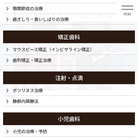
コ
ナ
顎関節症の治療
ン
ビ
テ
ゲ
歯ぎしり・食いしばりの治療
ン
ー
ツ
シ
に
ョ
矯正歯科
移
ン
動
に
マウスピース矯正（インビザライン矯正）
メディア
移
歯列矯正・矯正治療
動
注射・点滴
ボツリヌス治療
HOME
メディア
260703-002
静脈内鎮静法
2026/07/03
小児歯科
260703-002
小児の治療・予防