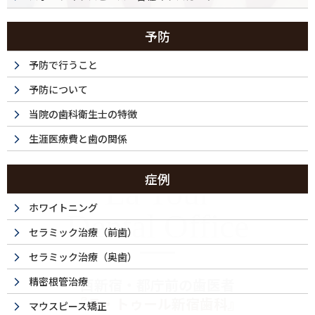
予防
予防で行うこと
予防について
当院の歯科衛生士の特徴
生涯医療費と歯の関係
症例
La Tour
ホワイトニング
Dental Office
セラミック治療（前歯）
セラミック治療（奥歯）
精密根管治療
西新宿・都庁前の歯医者
『ラ・トゥール新宿歯科』
マウスピース矯正