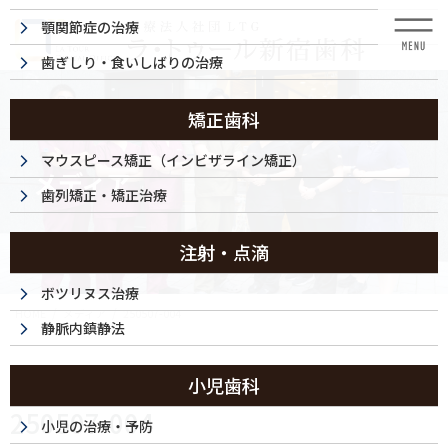
コ
ナ
顎関節症の治療
ン
ビ
テ
ゲ
歯ぎしり・食いしばりの治療
ン
ー
ツ
シ
に
ョ
矯正歯科
移
ン
動
に
マウスピース矯正（インビザライン矯正）
メディア
移
歯列矯正・矯正治療
動
注射・点滴
ボツリヌス治療
HOME
メディア
250507-004
静脈内鎮静法
2025/05/07
小児歯科
250507-004
小児の治療・予防