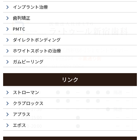
インプラント治療
歯列矯正
PMTC
ダイレクトボンディング
〒160-0023 東京都新宿区西新宿6-15-1 セントラルパー
ホワイトスポットの治療
クタワー ラ･トゥール新宿104
※裏通り側
ガムピーリング
ご予約・お問合せ：
03-5989-0064
リンク
診療時間
月
火
水
木
金
土
日
祝
9:30-13:00
●
●
ー
●
●
●
隔週
ー
ストローマン
14:00-18:30
●
●
ー
●
●
ー
ー
ー
クラプロックス
14:00-17:30
ー
ー
ー
ー
ー
●
隔週
ー
アプラス
11:00-15:00
●
ー
ー
エポス
16:00-20:00
●
ー
ー