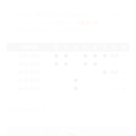
〒160-0023 東京都新宿区西新宿6-15-1 セントラルパー
クタワー ラ･トゥール新宿104
※裏通り側
ご予約・お問合せ：
03-5989-0064
診療時間
月
火
水
木
金
土
日
祝
9:30-13:00
●
●
ー
●
●
●
隔週
ー
14:00-18:30
●
●
ー
●
●
ー
ー
ー
14:00-17:30
ー
ー
ー
ー
ー
●
隔週
ー
11:00-15:00
●
ー
ー
16:00-20:00
●
ー
ー
祝日は休診日です