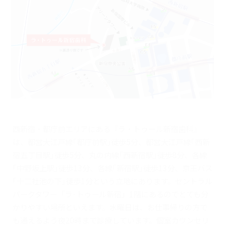
西新宿・都庁前エリアにある『ラ・トゥール新宿歯科』
は、都営大江戸線｢都庁前駅｣徒歩5分、都営大江戸線｢西新
宿五丁目駅｣徒歩5分、丸の内線｢西新宿駅｣徒歩8分、各線
｢中野坂上駅｣徒歩13分、各線｢新宿駅｣徒歩13分、京王バス
｢十二社池の下｣徒歩1分という立地にあります。セントラル
パークタワー「ラ･トゥール新宿」1階にあるのでとても分
かりやすい場所といえます。水曜日は、お仕事帰りの方で
も通えるよう夜20時まで診療しています。個室カウンセリ