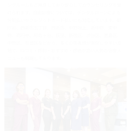
ングルームもご用意しており安心してカウンセリングを受
けられます。自由診療については、デンタルローンによる
分割払いやクレジットカード払いにも対応しています。都
庁前、西新宿五丁目、西新宿、中野坂上、新中野、東中
野、高円寺、阿佐ヶ谷、荻窪、新宿区、渋谷区、豊島区、
中野区、杉並区などから、多くの患者様が来院しやすい立
地で、口コミ・評判・おすすめ・評価が高い人気の治療メ
ニューも網羅しております。