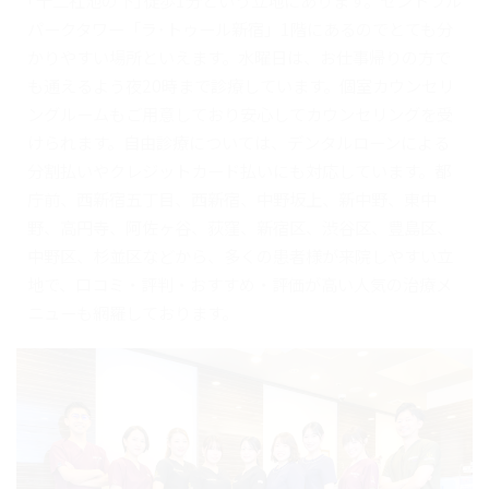
｢十二社池の下｣徒歩1分という立地にあります。セントラル
パークタワー「ラ･トゥール新宿」1階にあるのでとても分
かりやすい場所といえます。水曜日は、お仕事帰りの方で
も通えるよう夜20時まで診療しています。個室カウンセリ
ングルームもご用意しており安心してカウンセリングを受
けられます。自由診療については、デンタルローンによる
分割払いやクレジットカード払いにも対応しています。都
庁前、西新宿五丁目、西新宿、中野坂上、新中野、東中
野、高円寺、阿佐ヶ谷、荻窪、新宿区、渋谷区、豊島区、
中野区、杉並区などから、多くの患者様が来院しやすい立
地で、口コミ・評判・おすすめ・評価が高い人気の治療メ
ニューも網羅しております。