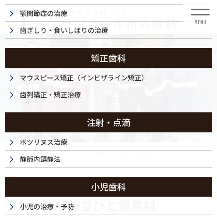
コ
ナ
顎関節症の治療
ン
ビ
テ
ゲ
歯ぎしり・食いしばりの治療
ン
ー
ツ
シ
に
ョ
矯正歯科
移
ン
動
に
マウスピース矯正（インビザライン矯正）
投稿
移
歯列矯正・矯正治療
動
注射・点滴
ボツリヌス治療
HOME
プレオルソ
プレオルソ歯並びと癖素材_owatashi
静脈内鎮静法
2023/11/17
小児歯科
プレオルソ歯並びと癖素材
小児の治療・予防