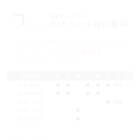
〒160-0023 東京都新宿区西新宿6-15-1 セントラルパー
クタワー ラ･トゥール新宿104
※裏通り側
ご予約・お問合せ：
03-5989-0064
診療時間
月
火
水
木
金
土
日
祝
9:30-13:00
●
●
ー
●
●
●
隔週
ー
14:00-18:30
●
●
ー
●
●
ー
ー
ー
14:00-17:30
ー
ー
ー
ー
ー
●
隔週
ー
11:00-15:00
●
ー
ー
16:00-20:00
●
ー
ー
祝日は休診日です