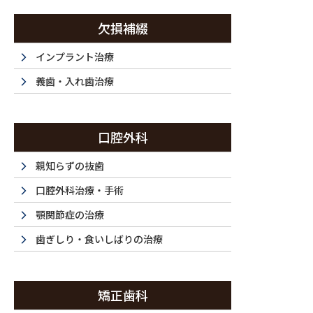
コ
ナ
ン
ビ
欠損補綴
テ
ゲ
ン
ー
インプラント治療
西新宿・西新宿五丁目・都庁前で歯医者は『ラ・トゥール新宿歯科』まで
ツ
シ
義歯・入れ歯治療
に
ョ
移
ン
ホーム
初めてご利用の方
ドクター紹介
当
動
に
HOME
FIRST
DOCTOR
F
口腔外科
移
動
親知らずの抜歯
口腔外科治療・手術
顎関節症の治療
歯ぎしり・食いしばりの治療
矯正歯科