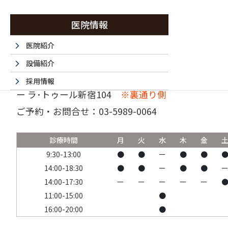
医院情報
医院紹介
設備紹介
〒160-0023 東京都新宿区西新宿6-15-1 セントラ
採用情報
ー ラ･トゥール新宿104
※裏通り側
採用エントリーフォーム
ご予約・お問合せ：
03-5989-0064
法人情報
書面掲示事項のウェブサイトへの掲載
診療時間
月
火
水
木
金
取材・名医など 掲載サイト一覧
9:30-13:00
●
●
ー
●
●
14:00-18:30
●
●
ー
●
●
14:00-17:30
ー
ー
ー
ー
ー
11:00-15:00
●
16:00-20:00
●