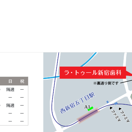
ルパークタワ
土
日
祝
●
隔週
ー
ー
ー
ー
●
隔週
ー
ー
ー
ー
ー