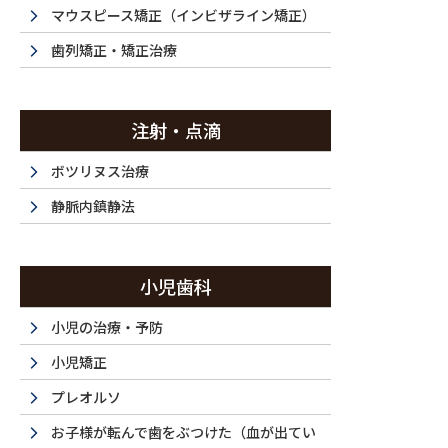
投稿
マウスピース矯正（インビザライン矯正）
歯列矯正・矯正治療
注射・点滴
HOME
マウスピース矯正・20代（男性）｜「歯並びや嚙み合わせをよくし
ボツリヌス治療
2024/12/30
静脈内鎮静法
DSC_0751_640 (1)_64
小児歯科
小児の治療・予防
小児矯正
プレオルソ
お子様が転んで歯をぶつけた（血が出てい