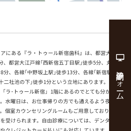
リアにある『ラ・トゥール新宿歯科』は、都営大江戸
5分、都営大江戸線｢西新宿五丁目駅｣徒歩5分、丸の
診療予約フォーム
8分、各線｢中野坂上駅｣徒歩13分、各線｢新宿駅｣徒
｢十二社池の下｣徒歩1分という立地にあります。セン
「ラ･トゥール新宿」1階にあるのでとても分かりや
。水曜日は、お仕事帰りの方でも通えるよう夜20時
す。個室カウンセリングルームもご用意しており安心
グを受けられます。自由診療については、デンタルロ
いやクレジットカード払いにも対応しています。都庁